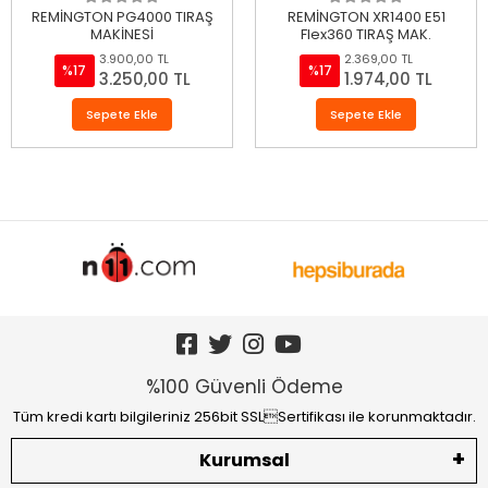
REMİNGTON PG4000 TIRAŞ
REMİNGTON XR1400 E51
MAKİNESİ
Flex360 TIRAŞ MAK.
3.900,00 TL
2.369,00 TL
%17
%17
3.250,00 TL
1.974,00 TL
Sepete Ekle
Sepete Ekle
%100 Güvenli Ödeme
Tüm kredi kartı bilgileriniz 256bit SSLSertifikası ile korunmaktadır.
Kurumsal