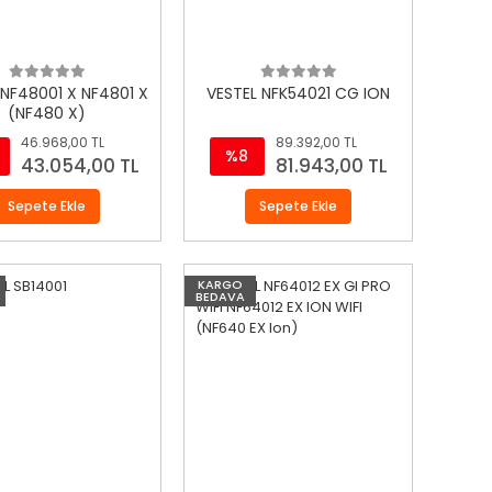
 NF48001 X NF4801 X
VESTEL NFK54021 CG ION
(NF480 X)
46.968,00 TL
89.392,00 TL
%8
43.054,00 TL
81.943,00 TL
Sepete Ekle
Sepete Ekle
KARGO
BEDAVA