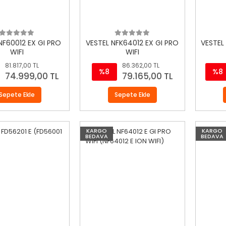
NF60012 EX GI PRO
VESTEL NFK64012 EX GI PRO
VESTEL
WIFI
WIFI
81.817,00 TL
86.362,00 TL
%8
%8
74.999,00 TL
79.165,00 TL
Sepete Ekle
Sepete Ekle
KARGO
KARGO
BEDAVA
BEDAVA