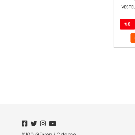
VESTEL
%8
%100 Güvenli Ödeme