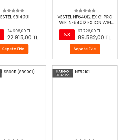
ESTEL SB14001
VESTEL NF64012 EX GI PRO
WIFI NF64012 EX ION WIFI
(NF640 EX Ion)
24.998,00 TL
97.726,00 TL
%8
22.915,00 TL
89.582,00 TL
Sepete Ekle
Sepete Ekle
KARGO
BEDAVA