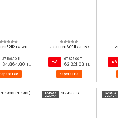
 NF52112 EX WIFI
VESTEL NF60011 GI PRO
V
37.169,00 TL
67.877,00 TL
%8
%8
34.864,00 TL
62.221,00 TL
Sepete Ekle
Sepete Ekle
KARGO
KARGO
BEDAVA
BEDAVA