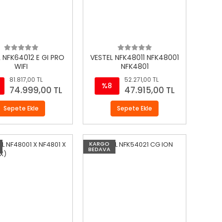
 NFK64012 E GI PRO
VESTEL NFK48011 NFK48001
WIFI
NFK4801
81.817,00 TL
52.271,00 TL
%8
74.999,00 TL
47.915,00 TL
Sepete Ekle
Sepete Ekle
KARGO
BEDAVA