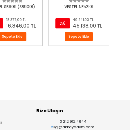
EL SB9011 (SB9001)
VESTEL NF52101
18.377,00 TL
49.241,00 TL
%8
16.846,00 TL
45.138,00 TL
Sepete Ekle
Sepete Ekle
Bize Ulaşın
0 212 912 4644
i
b
ilgi@akkayaavm.com