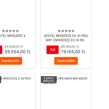
STEL NFK52001 X
VESTEL NFK60012 EX GI PRO
WIFI (NFK60122 EX GI PRO
WIFI )
60.605,00 TL
86.362,00 TL
%8
55.554,00 TL
79.165,00 TL
Sepete Ekle
Sepete Ekle
KARGO
BEDAVA