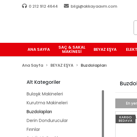
0 212 912 4644
bilgi@akkayaavm.com
SAÇ & SAKAL
ANA SAYFA
BEYAZ EŞYA
ELEK
MAKINESI
Ana Sayfa
BEYAZ EŞYA
Buzdolapları
Alt Kategoriler
Buzdol
Bulaşık Makineleri
Kurutma Makineleri
En yen
Buzdolapları
KARGO
Derin Dondurucular
BEDAVA
Fırınlar