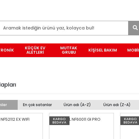
KÜÇÜK EV
MUTFAK
TRONİK
KİŞİSEL BAKIM
MOBİ
ALETLERİ
GRUBU
apları
iler
En çok satanlar
Ürün adı (A-Z)
Ürün adı (Z-A)
KARGO
KARGO
BEDAVA
BEDAVA