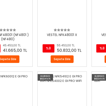
NF48001 (NF4801 )
VESTEL NFK48001 X
VE
(NF480)
45.453,00 TL
55.453,00 TL
%8
%8
41.665,00 TL
50.832,00 TL
Sepete Ekle
Sepete Ekle
KARGO
KARGO
BEDAVA
BEDAVA