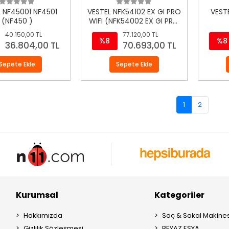
 NF45001 NF4501
VESTEL NFK54102 EX GI PRO
VEST
(NF450 )
WIFI (NFK54002 EX GI PRO
WIFI)
40.150,00 TL
77.120,00 TL
%8
%8
36.804,00 TL
70.693,00 TL
Sepete Ekle
Sepete Ekle
1
2
Kurumsal
Kategoriler
Hakkımızda
Saç & Sakal Makines
Gizlilik Sözleşmesi
BEYAZ EŞYA