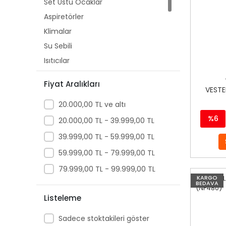
Set Üstü Ocaklar
Aspiretörler
Klimalar
Su Sebili
Isıtıcılar
Kombi ve Termosifon
Fiyat Aralıkları
Mini Fırınlar
VESTEL
20.000,00 TL ve altı
Çamaşır Makinesi
%6
Sofben
20.000,00 TL - 39.999,00 TL
Solo Fırın
39.999,00 TL - 59.999,00 TL
59.999,00 TL - 79.999,00 TL
79.999,00 TL - 99.999,00 TL
KARGO
BEDAVA
Listeleme
Sadece stoktakileri göster