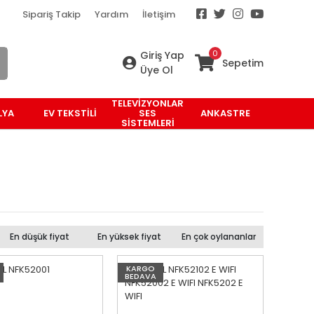
Sipariş Takip
Yardım
İletişim
0
Giriş Yap
Sepetim
Üye Ol
TELEVİZYONLAR
LYA
EV TEKSTİLİ
SES
ANKASTRE
SİSTEMLERİ
En düşük fiyat
En yüksek fiyat
En çok oylananlar
KARGO
BEDAVA