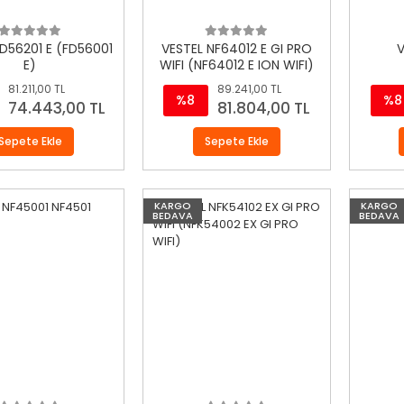
FD56201 E (FD56001
VESTEL NF64012 E GI PRO
V
E)
WIFI (NF64012 E ION WIFI)
81.211,00 TL
89.241,00 TL
%8
%8
74.443,00 TL
81.804,00 TL
Sepete Ekle
Sepete Ekle
KARGO
KARGO
BEDAVA
BEDAVA