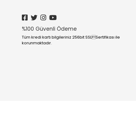
Fincan Takımı
Servis Tepsi
Sefer Tası
%100 Güvenli Ödeme
Rende
Tüm kredi kartı bilgileriniz 256bit SSLSertifikası ile
Saklama Kabı
korunmaktadır.
Kesme Tahtaları
Kek Kalıbı