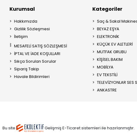
Kurumsal
Kategoriler
Hakkımızda
Saç & Sakal Makines
Gizlilik Sözleşmesi
BEYAZ EŞYA
İletişim
ELEKTRONİK
KÜÇÜK EV ALETLERİ
MESAFELİ SATIŞ SÖZLEŞMESİ
MUTFAK GRUBU
İPTAL VE İADE KOŞULLARI
KİŞİSEL BAKIM
Sıkça Sorulan Sorular
MOBİLYA
Sipariş Takip
EV TEKSTİLİ
Havale Bildirimleri
TELEVİZYONLAR SES S
ANKASTRE
Bu site
Gelişmiş E-Ticaret sistemleri ile hazırlanmıştır.