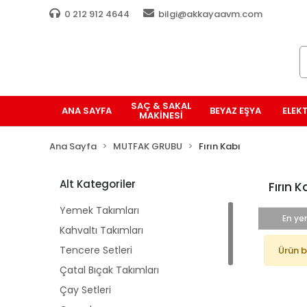
0 212 912 4644
bilgi@akkayaavm.com
SAÇ & SAKAL
ANA SAYFA
BEYAZ EŞYA
ELEK
MAKINESI
Ana Sayfa
MUTFAK GRUBU
Fırın Kabı
Alt Kategoriler
Fırın K
Yemek Takımları
En yen
Kahvaltı Takımları
Tencere Setleri
Ürün 
Çatal Bıçak Takımları
Çay Setleri