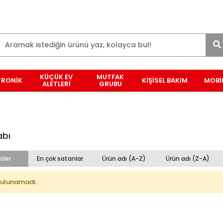
KÜÇÜK EV
MUTFAK
TRONİK
KİŞİSEL BAKIM
MOBİ
ALETLERİ
GRUBU
abı
iler
En çok satanlar
Ürün adı (A-Z)
Ürün adı (Z-A)
bulunamadı.