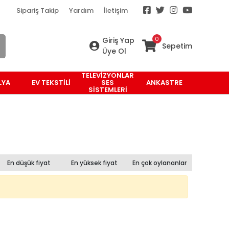
Sipariş Takip
Yardım
İletişim
0
Giriş Yap
Sepetim
Üye Ol
TELEVİZYONLAR
LYA
EV TEKSTİLİ
SES
ANKASTRE
SİSTEMLERİ
En düşük fiyat
En yüksek fiyat
En çok oylananlar