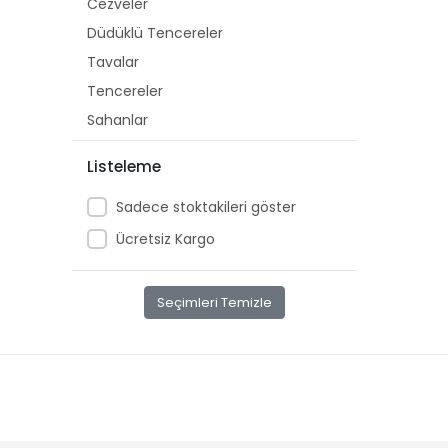
Cezveler
Düdüklü Tencereler
Tavalar
Tencereler
Sahanlar
Termoslar
Listeleme
Semaverler
Sadece stoktakileri göster
Servis Seti
Çeyiz Seti
Ücretsiz Kargo
Bardak
Kavanoz
Seçimleri Temizle
Fırın Kabı
Yağlık-Tuzluk-Biberlik
Baharat Takımı
Pasta Servisi
Çay Seti