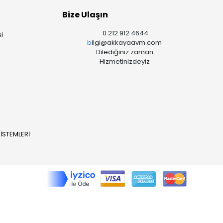
Bize Ulaşın
0 212 912 4644
i
b
ilgi@akkayaavm.com
Dilediğiniz zaman
Hizmetinizdeyiz
İSTEMLERİ